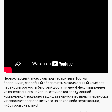
Первоклассный аксессуар под габаритные 100-мл
баллончики, способный обеспечить максимальный комфорт
переноски оружия и быстрый доступ к нему! Чехол выполнен
из качественного нейлона, отличается продуманной
компоновкой, надежно защищает оружие во время переноски
и позволяет расположить его на поясе либо вертикально,
либо горизонтально!