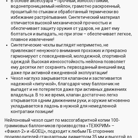
В основе аксессуара – прочный, износостойкий,
водонепроницаемый нейлон, грамотно раскроенный,
прошитый по стыкам и обработанный термически во
избежание растрёпывания. Синтетический материал
отличается высокой механической прочностью и
обеспечивает защиту оружия от ударов, не дает ему
болтаться и выпадать, но при этом – обеспечивает легкое,
плавное извлечение!
Синтетические чехлы выглядят неприметно, не
привлекают ненужного внимания прохожих и прекрасно
гармонируют с повседневной, молодежной, спортивной
одеждой. Высокая износостойкость нейлона позволяет
ему десятки лет сохранять первозданный внешний вид
даже при активной ежедневной эксплуатации!
Чехол наглухо закрывается клапаном и застегивается
надежной «липучкой», благодаря чему баллончик не
выпадет и не потеряется даже при активных движениях
владельца. В то же время, клапан достаточно легко
открывается одним движением руки, и оружие мгновенно
укладывается в ладонь в нужной для немедленной
контратаки позиции!
Нейлоновый чехол сшит по массогабаритной копии 100-
граммовых баллончиков производства «ТЕХКРИМ» –
«Факел-2» и «БОЕЦ», подходит к любым ГБ сторонних
производителей стандартным диаметром 35 мм и высотой до