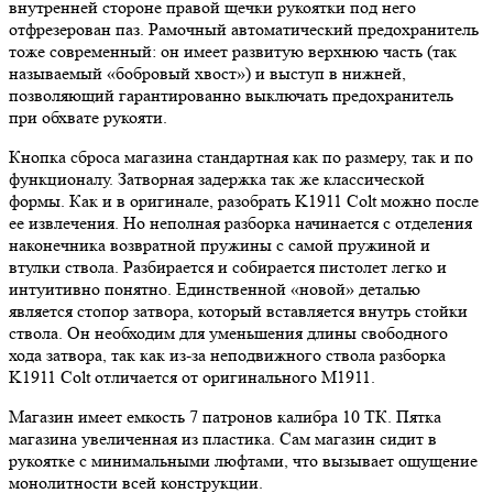
внутренней стороне правой щечки рукоятки под него
отфрезерован паз. Рамочный автоматический предохранитель
тоже современный: он имеет развитую верхнюю часть (так
называемый «бобровый хвост») и выступ в нижней,
позволяющий гарантированно выключать предохранитель
при обхвате рукояти.
Кнопка сброса магазина стандартная как по размеру, так и по
функционалу. Затворная задержка так же классической
формы. Как и в оригинале, разобрать K1911 Colt можно после
ее извлечения. Но неполная разборка начинается с отделения
наконечника возвратной пружины с самой пружиной и
втулки ствола. Разбирается и собирается пистолет легко и
интуитивно понятно. Единственной «новой» деталью
является стопор затвора, который вставляется внутрь стойки
ствола. Он необходим для уменьшения длины свободного
хода затвора, так как из-за неподвижного ствола разборка
K1911 Colt отличается от оригинального М1911.
Магазин имеет емкость 7 патронов калибра 10 ТК. Пятка
магазина увеличенная из пластика. Сам магазин сидит в
рукоятке с минимальными люфтами, что вызывает ощущение
монолитности всей конструкции.