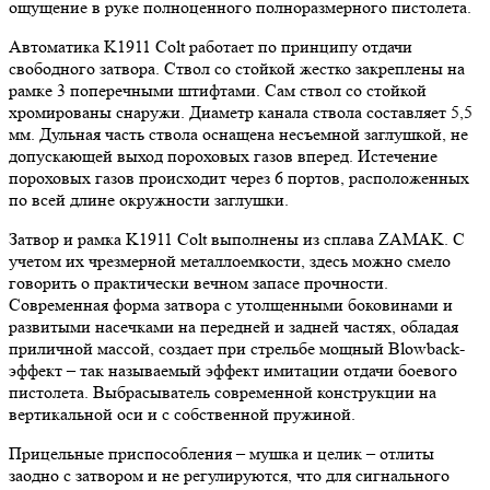
ощущение в руке полноценного полноразмерного пистолета.
Автоматика K1911 Colt работает по принципу отдачи
свободного затвора. Ствол со стойкой жестко закреплены на
рамке 3 поперечными штифтами. Сам ствол со стойкой
хромированы снаружи. Диаметр канала ствола составляет 5,5
мм. Дульная часть ствола оснащена несъемной заглушкой, не
допускающей выход пороховых газов вперед. Истечение
пороховых газов происходит через 6 портов, расположенных
по всей длине окружности заглушки.
Затвор и рамка K1911 Colt выполнены из сплава ZAMAK. С
учетом их чрезмерной металлоемкости, здесь можно смело
говорить о практически вечном запасе прочности.
Современная форма затвора с утолщенными боковинами и
развитыми насечками на передней и задней частях, обладая
приличной массой, создает при стрельбе мощный Blowback-
эффект – так называемый эффект имитации отдачи боевого
пистолета. Выбрасыватель современной конструкции на
вертикальной оси и с собственной пружиной.
Прицельные приспособления – мушка и целик – отлиты
заодно с затвором и не регулируются, что для сигнального