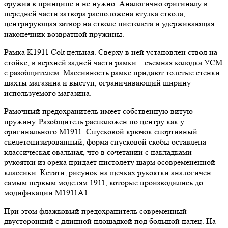
оружия в принципе и не нужно. Аналогично оригиналу в
передней части затвора расположена втулка ствола,
центрирующая затвор на стволе пистолета и удерживающая
наконечник возвратной пружины.
Рамка K1911 Colt цельная. Сверху в ней установлен ствол на
стойке, в верхней задней части рамки – съемная колодка УСМ
с разобщителем. Массивность рамке придают толстые стенки
шахты магазина и выступ, ограничивающий ширину
используемого магазина.
Рамочный предохранитель имеет собственную витую
пружину. Разобщитель расположен по центру как у
оригинального М1911. Спусковой крючок спортивный
скелетонизированный, форма спусковой скобы оставлена
классическая овальная, что в сочетании с накладками
рукоятки из ореха придает пистолету шарм осовремененной
классики. Кстати, рисунок на щечках рукоятки аналогичен
самым первым моделям 1911, которые производились до
модификации М1911А1.
При этом флажковый предохранитель современный
двусторонний с длинной площадкой под большой палец. На