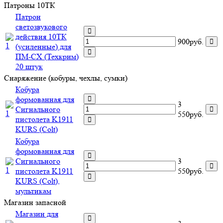
Патроны 10ТК
Патрон
светозвукового
действия 10ТК
900руб.
(усиленные) для
ПМ-СХ (Техкрим)
20 штук
Снаряжение (кобуры, чехлы, сумки)
Кобура
формованная для
3
Сигнального
550руб.
пистолета K1911
KURS (Colt)
Кобура
формованная для
Сигнального
3
пистолета K1911
550руб.
KURS (Colt),
мультикам
Магазин запасной
Магазин для