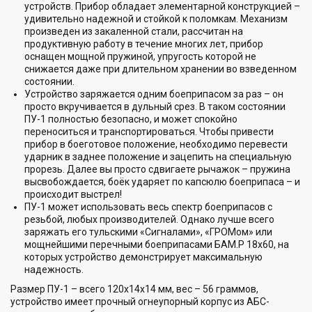
устройств. Прибор обладает элементарной конструкцией –
удивительно надежной и стойкой к поломкам. Механизм
произведен из закаленной стали, рассчитан на
продуктивную работу в течение многих лет, прибор
оснащен мощной пружиной, упругость которой не
снижается даже при длительном хранении во взведенном
состоянии.
Устройство заряжается одним боеприпасом за раз – он
просто вкручивается в дульный срез. В таком состоянии
ПУ-1 полностью безопасно, и может спокойно
переноситься и транспортироваться. Чтобы привести
прибор в боеготовое положение, необходимо перевести
ударник в заднее положение и зацепить на специальную
прорезь. Далее вы просто сдвигаете рычажок – пружина
высвобождается, боёк ударяет по капсюлю боеприпаса – и
происходит выстрел!
ПУ-1 может использовать весь спектр боеприпасов с
резьбой, любых производителей. Однако лучше всего
заряжать его тульскими «Сигналами», «ГРОМом» или
мощнейшими перечными боеприпасами БАМ.Р 18х60, на
которых устройство демонстрирует максимальную
надежность.
Размер ПУ-1 – всего 120х14х14 мм, вес – 56 граммов,
устройство имеет прочный огнеупорный корпус из АБС-