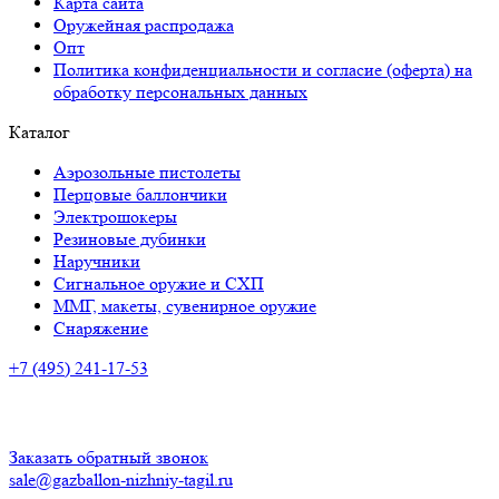
Карта сайта
Оружейная распродажа
Опт
Политика конфиденциальности и согласие (оферта) на
обработку персональных данных
Каталог
Аэрозольные пистолеты
Перцовые баллончики
Электрошокеры
Резиновые дубинки
Наручники
Сигнальное оружие и СХП
ММГ, макеты, сувенирное оружие
Снаряжение
+7 (495) 241-17-53
Адрес:
Черноисточинское шоссе, 19, Нижний Тагил
Время работы:
ПН-ПТ: с 10:00 до 20:00
СБ-ВС: с 10.00 до 18.00
Заказать обратный звонок
sale@gazballon-nizhniy-tagil.ru