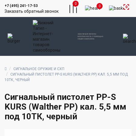
0
+7 (495) 241-17-53
0
0
Заказать обратный звонок
ОБЕСПЕЧЬТЕ ЛИЧНУЮ
БЕЗОПАСНОСТЬ С ПОМОЩЬЮ
НАШЕГО МАГАЗИНА
СИГНАЛЬНОЕ ОРУЖИЕ И СХП
СИГНАЛЬНЫЙ ПИСТОЛЕТ PP-S KURS (WALTHER PP) КАЛ. 5,5 ММ ПОД
10ТК, ЧЕРНЫЙ
Сигнальный пистолет PP-S
KURS (Walther PP) кал. 5,5 мм
под 10ТК, черный