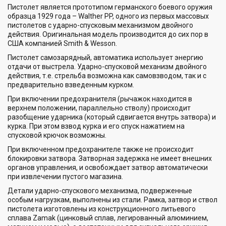
Пистолет является прототипом германского боевого оружия
образца 1929 года – Walther PP, одного из первых массовых
пистолетов с ударно-спусковым механизмом двойного
действия. Оригинальная модель производится до сих пор в
США компанией Smith & Wesson.
Пистолет самозарядный, автоматика использует энергию
отдачи от выстрела. Ударно-спусковой механизм двойного
действия, т.е. стрельба возможна как самовзводом, так и с
предварительно взведенным курком.
При включении предохранителя (рычажок находится в
верхнем положении, параллельно стволу) происходит
разобщение ударника (который сдвигается внутрь затвора) и
курка. При этом взвод курка и его спуск нажатием на
спусковой крючок возможны.
При включенном предохранителе также не происходит
блокировки затвора. Затворная задержка не имеет внешних
органов управления, и освобождает затвор автоматически
при извлечении пустого магазина.
Детали ударно-спускового механизма, подверженные
особым нагрузкам, выполнены из стали. Рамка, затвор и ствол
пистолета изготовлены из конструкционного литьевого
сплава Zamak (цинковый сплав, легированный алюминием,